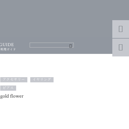

GUIDE

ご利用ガイド
アクセサリー
イヤリング
ピアス
gold flower