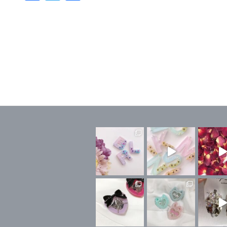
ce
wi
有
bo
tt
ok
er