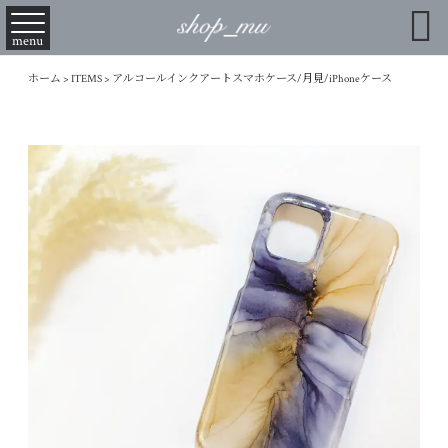

menu
ホーム
>
ITEMS
>
アルコールインクアートスマホケース/月見/iPhoneケース