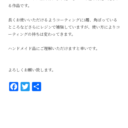
る作品です。
長くお使いいただけるようコーティングに3層、角ばっている
ところなどさらにレジンで補強していますが、使い方によりコ
ーティングの持ちは変わってきます。
ハンドメイド品にご理解いただけますと幸いです。
よろしくお願い致します。
Fa
T
共
ce
wi
有
bo
tt
ok
er