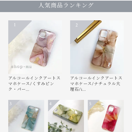
人気商品ランキング
1
2
アルコールインクアートス
アルコールインクアートス
マホケース/くすみピン
マホケース/ナチュラル大
ク・パー…
理石/i…
3
4
5