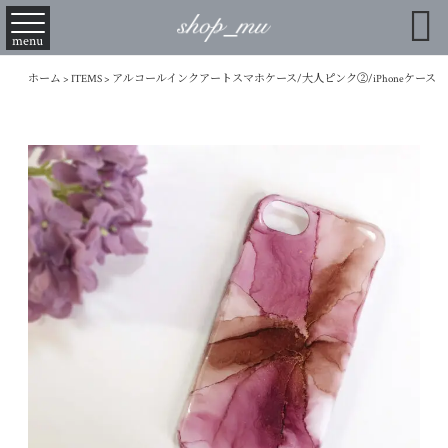

menu
ホーム
>
ITEMS
>
アルコールインクアートスマホケース/大人ピンク②/iPhoneケース