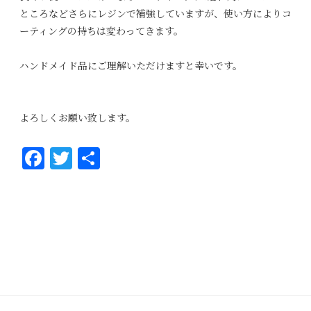
ところなどさらにレジンで補強していますが、使い方によりコ
ーティングの持ちは変わってきます。
ハンドメイド品にご理解いただけますと幸いです。
よろしくお願い致します。
Fa
T
共
ce
wi
有
bo
tt
ok
er