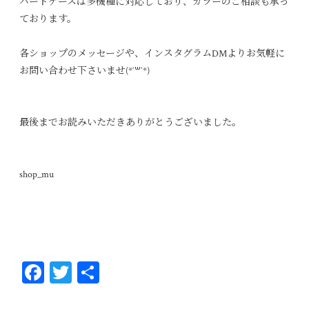
ハードケースは多機種に対応しており、カラーのご相談も承っ
ております。
各ショップのメッセージや、インスタグラムDMよりお気軽に
お問い合わせ下さいませ(*´꒳`*)
最後までお読みいただきありがとうございました。
shop_mu
Fa
T
共
ce
wi
有