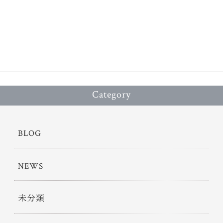
bo
tt
ok
er
Category
BLOG
NEWS
未分類